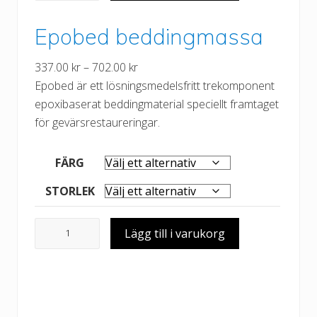
B
Epobed beddingmassa
ö
l
P
337.00
kr
–
702.00
kr
d
r
Epobed är ett lösningsmedelsfritt trekomponent
s
i
epoxibaserat beddingmaterial speciellt framtaget
p
s
för gevärsrestaureringar.
ä
i
r
n
r
FÄRG
t
F
STORLEK
e
S
r
0
E
v
Lägg till i varukorg
2
p
a
3
o
l
,
b
l
s
e
:
a