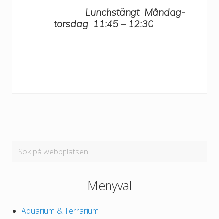
Lunchstängt Måndag-
torsdag 11:45 – 12:30
Primärt
Sök
på
sidofält
webbplatsen
Menyval
Aquarium & Terrarium