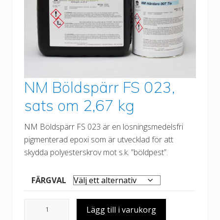
NM Böldspärr FS 023,
sats om 2,67 kg
NM Böldspärr FS 023 är en lösningsmedelsfri
pigmenterad epoxi som är utvecklad för att
skydda polyesterskrov mot s.k. ”böldpest”.
FÄRGVAL
N
Lägg till i varukorg
M