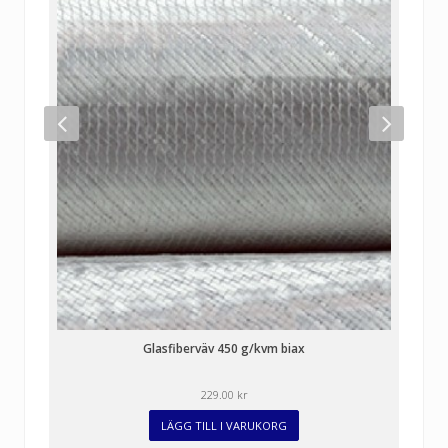
0
0
k
r
Glasfiberväv 450 g/kvm biax
229.00
kr
LÄGG TILL I VARUKORG