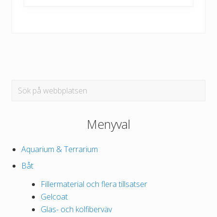
varianter.
i
De
n
olika
t
alternativen
e
kan
r
väljas
v
Primärt
på
Sök
a
produktsidan
på
l
sidofält
webbplatsen
l
Menyval
:
1
Aquarium & Terrarium
2
9
Båt
.
Fillermaterial och flera tillsatser
0
Gelcoat
0
Glas- och kolfiberväv