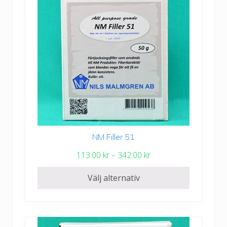
NM Filler 51
Den
här
P
113.00
kr
–
342.00
kr
produkten
r
har
Välj alternativ
i
flera
s
varianter.
i
De
n