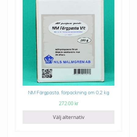
olika
t
alternativen
e
kan
r
väljas
v
på
a
produktsidan
l
l
:
1
1
3
.
NM Färgpasta, förpackning om 0,2 kg
Den
0
här
272.00
kr
0
produkten
har
Välj alternativ
k
flera
r
varianter.