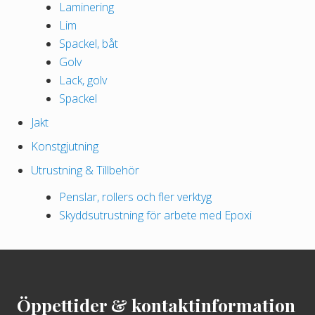
Laminering
k
Lim
r
Spackel, båt
t
Golv
i
Lack, golv
l
Spackel
l
Jakt
4
5
Konstgjutning
0
Utrustning & Tillbehör
.
0
Penslar, rollers och fler verktyg
0
Skyddsutrustning för arbete med Epoxi
k
Footer
r
Öppettider & kontaktinformation