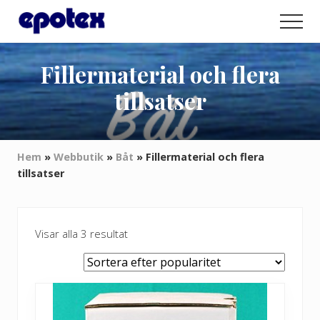
Menu
Hoppa
Hoppa
Hoppa
Men
till
till
till
Epoxyspecialisten
huvudinnehåll
det
sidfot
för
primära
Fillermaterial och flera
privatpersoner
sidofältet
och
tillsatser
företag
Hem
»
Webbutik
»
Båt
»
Fillermaterial och flera
tillsatser
Sortera
Visar alla 3 resultat
efter
popularitet