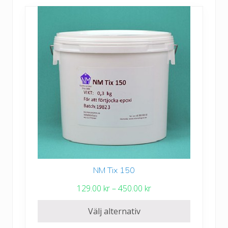
t
De
i
olika
l
alternativen
l
kan
3
väljas
4
på
2
produktsidan
.
0
0
k
r
NM Tix 150
Den
här
P
129.00
kr
–
450.00
kr
produkten
r
har
Välj alternativ
i
flera
s