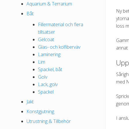
Aquarium & Terrarium
Ny bet
Båt
ytorna
Fillermaterial och flera
loss m
tillsatser
Gelcoat
Gammal
Glas- och kolfiberväv
annat 
Laminering
Upp
Lim
Spackel, båt
Sårigh
Golv
med N
Lack, golv
Spackel
Sprick
Jakt
genom
Konstgjutning
I ansl
Utrustning & Tillbehör