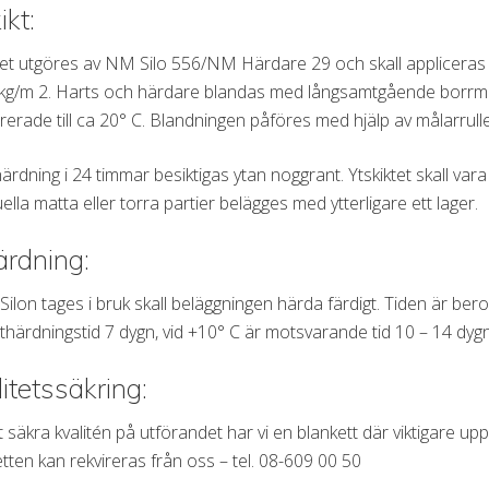
ikt:
tet utgöres av NM Silo 556/NM Härdare 29 och skall appliceras 
kg/m 2. Harts och härdare blandas med långsamtgående borrmask
erade till ca 20° C. Blandningen påföres med hjälp av målarrulle
härdning i 24 timmar besiktigas ytan noggrant. Ytskiktet skall va
ella matta eller torra partier belägges med ytterligare ett lager.
ärdning:
Silon tages i bruk skall beläggningen härda färdigt. Tiden är b
uthärdningstid 7 dygn, vid +10° C är motsvarande tid 10 – 14 dygn
itetssäkring:
t säkra kvalitén på utförandet har vi en blankett där viktigare up
tten kan rekvireras från oss – tel. 08-609 00 50