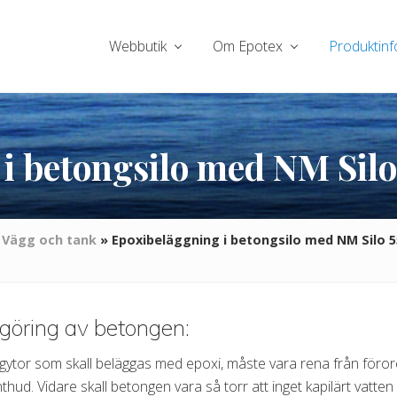
Webbutik
Om Epotex
Produktinf
i betongsilo med NM Silo
»
Vägg och tank
»
Epoxibeläggning i betongsilo med NM Silo 5
göring av betongen:
ytor som skall beläggas med epoxi, måste vara rena från förore
hud. Vidare skall betongen vara så torr att inget kapilärt vatt