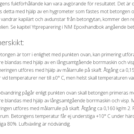
ens fuktförhållande kan vara avgörande för resultatet. Det är där
s detta med hjälp av en hygrometer som fästes mot betongen oc
 vandrar kapilärt och avdunstar från betongytan, kommer den re
olien. Se kapitel Ytpreparering i NM Epoxihandbok angående be
erskikt:
ongen är torr i enlighet med punkten ovan, kan primering ut
e blandas med hjälp av en långsamtgående borrmaskin och visp. 
meringen utföres med hjälp av målarrulle på skaft. Åtgång ca 0
 vid temperaturer ner till ±0° C, men helst skall temperaturen 
ktvandring pågår enligt punkten ovan skall betongen primeras
e blandas med hjälp av långsamtgående borrmaskin och visp. Mat
ingen utföres med målarrulle på skaft. Åtgång ca 0,160 kg/m 2.
rum. Betongens temperatur får ej understiga +10° C under härdnin
iga 80%. Luftväxling är nödvändig.