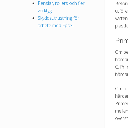
Penslar, rollers och fler
Betong
verktyg
utföre
Skyddsutrustning för
vatten
arbete med Epoxi
plastf
Prim
Om bet
härdar
C. Pri
härdar
Om fu
härdar
Primer
mellan
överst