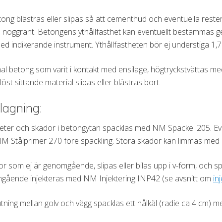
ong blästras eller slipas så att cementhud och eventuella rest
 noggrant. Betongens ythållfasthet kan eventuellt bestämmas 
ed indikerande instrument. Ythållfastheten bör ej understiga 1,
 betong som varit i kontakt med ensilage, högtryckstvättas med
löst sittande material slipas eller blästras bort.
lagning:
eter och skador i betongytan spacklas med NM Spackel 205. Even
M Stålprimer 270 före spackling. Stora skador kan limmas me
or som ej är genomgående, slipas eller bilas upp i v-form, och
gående injekteras med NM Injektering INP42 (se avsnitt om
in
utning mellan golv och vägg spacklas ett hålkäl (radie ca 4 cm) 