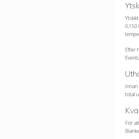
Ytsk
Ytskik
0,150 
temper
Efter 
Eventu
Uth
Innan 
total 
Kval
För at
Blanke