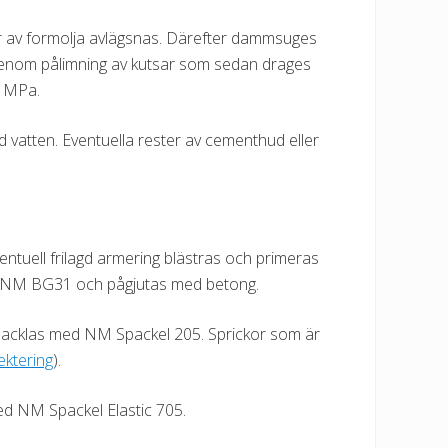
er av formolja avlägsnas. Därefter dammsuges
genom pålimning av kutsar som sedan drages
7 MPa.
 vatten. Eventuella rester av cementhud eller
tuell frilagd armering blästras och primeras
d NM BG31 och pågjutas med betong.
 spacklas med NM Spackel 205. Sprickor som är
jektering
).
med NM Spackel Elastic 705.