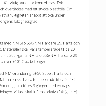
för viktigt att detta kontrolleras. Enklast
h övertäckes med ett stycke plastfolie. Om
lativa fuktigheten snabbt att öka under
tongens fuktighetsgrad.
föras med NM Silo 556/NM Härdare 29. Harts och
Materialen skall vara tempererade till ca 20°
,150 – 0,200 kg/m 2.NM Silo 556/NM Härdare 29
vara över +10° C på betongen.
 med NM Grundering BP50 Super. Harts och
erialen skall vara tempererade till ca 20° C.
 Primeringen utföres 3 gånger med en dags
gen. Vidare skall luftens relativa fuktighet ej