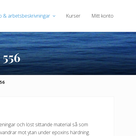
o & arbetsbeskrivningar
Kurser
Mitt konto
 556
56
ningar och löst sittande material så som
en vandrar mot ytan under epoxins härdning.