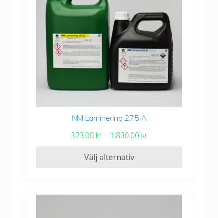
NM Laminering 275 A
Den
här
P
323.00
kr
–
1,830.00
kr
produkten
r
har
Välj alternativ
i
flera
s
varianter.
i
De
n
olika
t