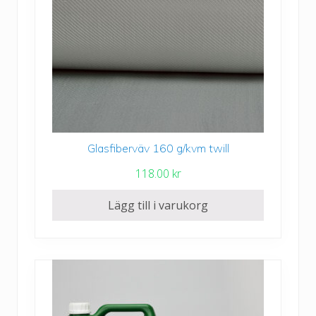
Glasfiberväv 160 g/kvm twill
118.00
kr
Lägg till i varukorg