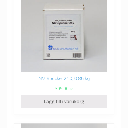
l
3
,
6
6
4
.
0
0
NM Spackel 210, 0.85 kg
k
309.00
kr
r
Lägg till i varukorg