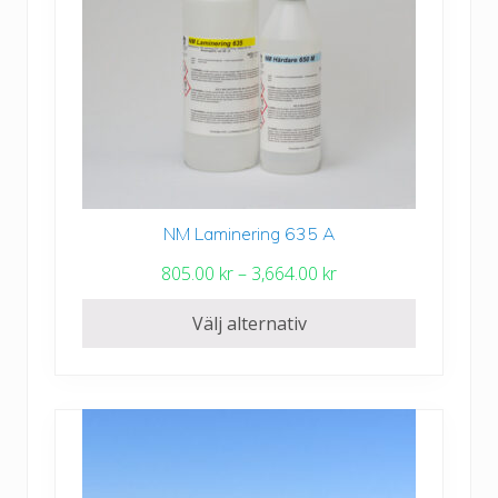
NM Laminering 635 A
Den
här
P
805.00
kr
–
3,664.00
kr
produkten
r
har
Välj alternativ
i
flera
s
varianter.
i
De
n
olika
t
alternativen
e
kan