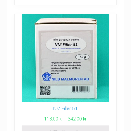
r
t
i
l
l
3
,
7
6
6
.
0
0
NM Filler 51
Den
k
här
P
113.00
kr
–
342.00
kr
r
produkten
r