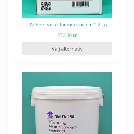
2
0
9
.
9
0
.
NM Färgpasta, förpackning om 0,2 kg
Den
0
0
här
272.00
kr
0
produkten
k
har
Välj alternativ
r
k
flera
r
varianter.
t
De
i
olika
l
alternativen
l
kan
5
väljas
5
på
3
produktsidan
.
0