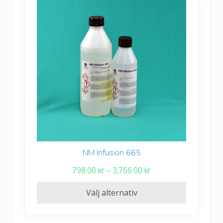
i
l
l
1
,
8
3
0
.
0
0
NM Infusion 665
Den
k
här
P
798.00
kr
–
3,766.00
kr
r
produkten
r
har
Välj alternativ
i
flera
s
varianter.
i