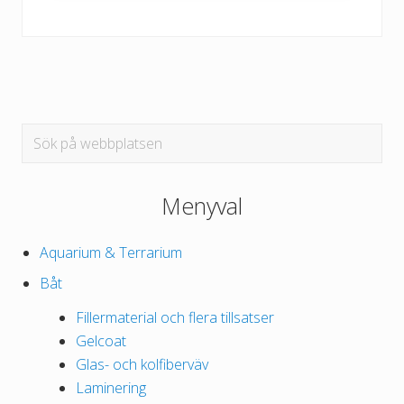
Primärt
Sök
på
sidofält
webbplatsen
Menyval
Aquarium & Terrarium
Båt
Fillermaterial och flera tillsatser
Gelcoat
Glas- och kolfiberväv
Laminering